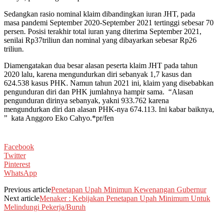
Sedangkan rasio nominal klaim dibandingkan iuran JHT, pada
masa pandemi September 2020-September 2021 tertinggi sebesar 70
persen. Posisi terakhir total iuran yang diterima September 2021,
senilai Rp37triliun dan nominal yang dibayarkan sebesar Rp26
triliun.
Diamengatakan dua besar alasan peserta klaim JHT pada tahun
2020 lalu, karena mengundurkan diri sebanyak 1,7 kasus dan
624.538 kasus PHK. Namun tahun 2021 ini, klaim yang disebabkan
pengunduran diri dan PHK jumlahnya hampir sama. “Alasan
pengunduran dirinya sebanyak, yakni 933.762 karena
mengundurkan diri dan alasan PHK-nya 674.113. Ini kabar baiknya,
” kata Anggoro Eko Cahyo.*pr/fen
Facebook
Twitter
Pinterest
WhatsApp
Previous article
Penetapan Upah Minimun Kewenangan Gubernur
Next article
Menaker : Kebijakan Penetapan Upah Minimum Untuk
Melindungi Pekerja/Buruh