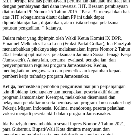
MLT berupa fasilitas pembiayaan perumahan dan/atau manfaat lain
dengan pembiayaan dari dana investasi JHT. Besaran pembiayaan
diatur dalam PP Nomor 25 Tahun 2015. “Pasal 32 menyatakan hak
atas JHT sebagaimana diatur dalam PP ini tidak dapat
dipindahtangankan, digadaikan, atau disita sebagai pelaksana
putusan pengadilan, ” katanya.
Dalam raker yang dipimpin oleh Wakil Ketua Komisi IX DPR,
Emanuel Melkiades Laka Lena (Fraksi Partai Golkar), Ida Fauziyah
menambahkan pihaknya siap melaksanakan Inpres Nomor 2 Tahun
2021 tentang optimalisasi pelaksanaan Jaminan Sosial Tenaga Kerja
(Jamsostek). Antara lain, pertama, evaluasi, pengkajian, dan
penyempurnaan regulasi program Jamsosnaker. Kedua,
meningkatkan pengawasan dan pemeriksaan kepatuhan kepada
pemberi kerja terhadap program Jamsosnaker.
Ketiga, memastikan pemohon pengurusan maupun perpanjangan
izin di bidang ketenagakerjaan merupakan peserta aktif dalam
program Jamsosnaker. Keempat, melakukan diseminasi dan
pelayanan pendaftaran serta pembayaran program Jamsosnaker bagi
Pekerja Migran Indonesia. Kelima, mendorong peserta pelatihan
vokasi menjadi peserta aktif dalam program Jamsosnaker.
Ida Fauziyah menambahkan sesuai Inpres Nomor 2 Tahun 2021,
para Gubernur, Bupati/Wali Kota diminta menyusun dan
menetapkan regulasi serta mengalokasikan anggaran untuk