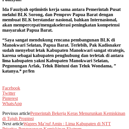
Ida Fauziyah optimistis kerja sama antara Pemerintah Pusat
melalui BLK Sorong, dan Pemprov Papua Barat dengan
membuat BLK berstandar nasional, bahkan Internasional,
akan mempercepat/mengakselerasi peningkatan kompetensi
masyarakat Papua Barat.
“Saya sangat mendukung rencana pembangunan BLK di
Manokwari Selatan, Papua Barat. Terlebih, Pak Kadisnaker
sudah menyebut letak Kabupaten Manokwari sangat strategis,
karena sebagai kabupaten penghubung dan terletak di antara
lima kabupaten yakni Kabupaten Manokwari Selatan,
Pegunungan Arfak, Teluk Bintuni dan Teluk Wondama, ”
katanya.* pr/fen
Facebook
Twitter
Pinterest
WhatsApp
Previous article
Pemerintah Bekerja Keras Menurunkan Kemiskinan
di Tujuh Propinsi
Next article
Wapres Ma’ruf Amin : Lima Kabupaten di NTT
Prioritas Pengurangan Kemiskinan Ekstrem