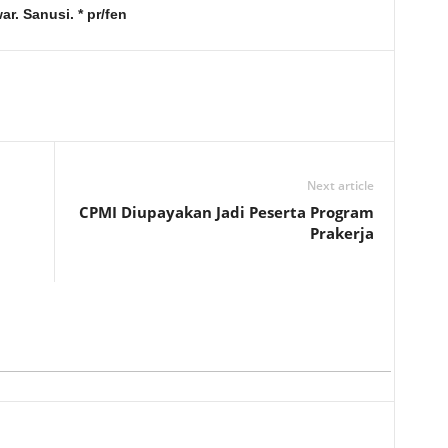
r. Sanusi. * pr/fen
Next article
CPMI Diupayakan Jadi Peserta Program
Prakerja