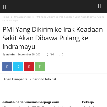
Home
Uncategorized
PMI Yang Dikirim ke Irak Keadaan Sakit Akan Dibawa Pulang
ke Indramayu
PMI Yang Dikirim ke Irak Keadaan
Sakit Akan Dibawa Pulang ke
Indramayu
By
admin
-
September 28, 2021
494
0
Dirjen Binapenta,Suhartono.foto :ist
Jakarta-harianumumsinarpagi.com Pekerja