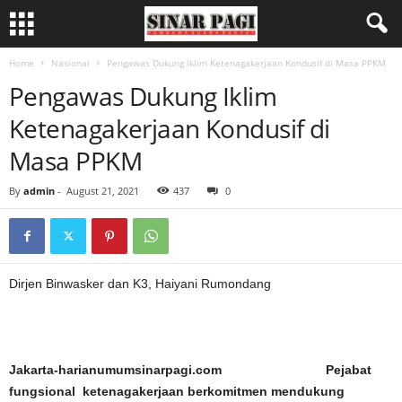
Home
Nasional
Pengawas Dukung Iklim Ketenagakerjaan Kondusif di Masa PPKM
Pengawas Dukung Iklim
Ketenagakerjaan Kondusif di
Masa PPKM
By
admin
-
August 21, 2021
437
0
Dirjen Binwasker dan K3, Haiyani Rumondang
Jakarta-harianumumsinarpagi.com Pejabat
fungsional ketenagakerjaan berkomitmen mendukung