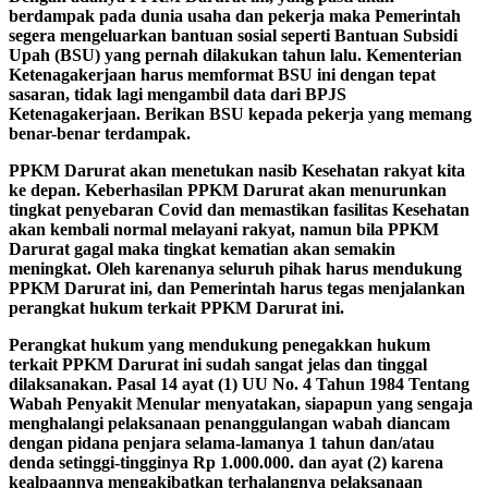
berdampak pada dunia usaha dan pekerja maka Pemerintah
segera mengeluarkan bantuan sosial seperti Bantuan Subsidi
Upah (BSU) yang pernah dilakukan tahun lalu. Kementerian
Ketenagakerjaan harus memformat BSU ini dengan tepat
sasaran, tidak lagi mengambil data dari BPJS
Ketenagakerjaan. Berikan BSU kepada pekerja yang memang
benar-benar terdampak.
PPKM Darurat akan menetukan nasib Kesehatan rakyat kita
ke depan. Keberhasilan PPKM Darurat akan menurunkan
tingkat penyebaran Covid dan memastikan fasilitas Kesehatan
akan kembali normal melayani rakyat, namun bila PPKM
Darurat gagal maka tingkat kematian akan semakin
meningkat. Oleh karenanya seluruh pihak harus mendukung
PPKM Darurat ini, dan Pemerintah harus tegas menjalankan
perangkat hukum terkait PPKM Darurat ini.
Perangkat hukum yang mendukung penegakkan hukum
terkait PPKM Darurat ini sudah sangat jelas dan tinggal
dilaksanakan. Pasal 14 ayat (1) UU No. 4 Tahun 1984 Tentang
Wabah Penyakit Menular menyatakan, siapapun yang sengaja
menghalangi pelaksanaan penanggulangan wabah diancam
dengan pidana penjara selama-lamanya 1 tahun dan/atau
denda setinggi-tingginya Rp 1.000.000. dan ayat (2) karena
kealpaannya mengakibatkan terhalangnya pelaksanaan