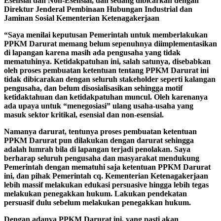
Esensial dan Non-Esensial, dan sedang dibicarkan dengan
Direktur Jenderal Pembinaan Hubungan Industrial dan
Jaminan Sosial Kementerian Ketenagakerjaan
“Saya menilai keputusan Pemerintah untuk memberlakukan
PPKM Darurat memang belum sepenuhnya diimplementasikan
di lapangan karena masih ada pengusaha yang tidak
mematuhinya. Ketidakpatuhan ini, salah satunya, disebabkan
oleh proses pembuatan ketentuan tentang PPKM Darurat ini
tidak dibicarakan dengan seluruh stakeholder seperti kalangan
pengusaha, dan belum disosialisasikan sehingga motif
ketidaktahuan dan ketidakpatuhan muncul. Oleh karenanya
ada upaya untuk “menegosiasi” ulang usaha-usaha yang
masuk sektor kritikal, esensial dan non-esensial.
Namanya darurat, tentunya proses pembuatan ketentuan
PPKM Darurat pun dilakukan dengan darurat sehingga
adalah lumrah bila di lapangan terjadi penolakan. Saya
berharap seluruh pengusaha dan masyarakat mendukung
Pemerintah dengan mematuhi saja ketentuan PPKM Darurat
ini, dan pihak Pemerintah cq. Kementerian Ketenagakerjaan
lebih massif melakukan edukasi persuasive hingga lebih tegas
melakukan penegakkan hukum. Lakukan pendekatan
persuasif dulu sebelum melakukan penegakkan hukum.
Dengan adanya PPKM Darurat ini, yang pasti akan