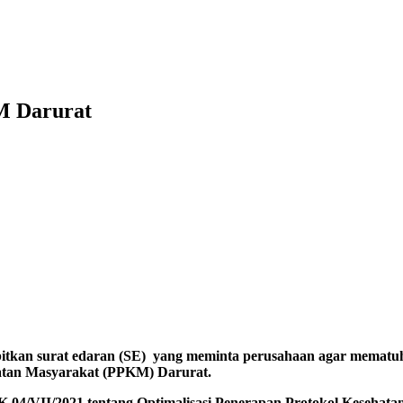
M Darurat
n surat edaran (SE) yang meminta perusahaan agar mematuhi at
atan Masyarakat (PPKM) Darurat.
04/VII/2021 tentang Optimalisasi Penerapan Protokol Kesehata