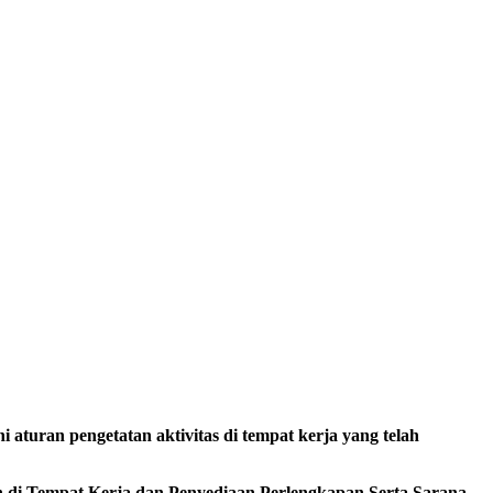
uran pengetatan aktivitas di tempat kerja yang telah
n di Tempat Kerja dan Penyediaan Perlengkapan Serta Sarana