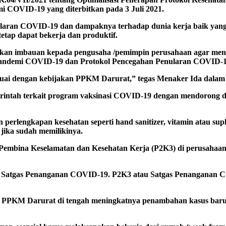
 COVID-19 yang diterbitkan pada 3 Juli 2021.
nularan COVID-19 dan dampaknya terhadap dunia kerja baik yang
etap dapat bekerja dan produktif.
an imbauan kepada pengusaha /pemimpin perusahaan agar meng
ndemi COVID-19 dan Protokol Pencegahan Penularan COVID-19 d
esuai dengan kebijakan PPKM Darurat,” tegas Menaker Ida dalam 
rintah terkait program vaksinasi COVID-19 dengan mendorong d
rlengkapan kesehatan seperti hand sanitizer, vitamin atau supl
jika sudah memilikinya.
 Pembina Keselamatan dan Kesehatan Kerja (P2K3) di perusahaa
 Satgas Penanganan COVID-19. P2K3 atau Satgas Penanganan C
PKM Darurat di tengah meningkatnya penambahan kasus baru sec