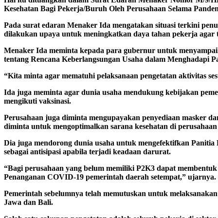
Kesehatan Bagi Pekerja/Buruh Oleh Perusahaan Selama Pandemi
Pada surat edaran Menaker Ida mengatakan situasi terkini pe
dilakukan upaya untuk meningkatkan daya tahan pekerja agar t
Menaker Ida meminta kepada para gubernur untuk menyampaik
tentang Rencana Keberlangsungan Usaha dalam Menghadapi Pa
“Kita minta agar mematuhi pelaksanaan pengetatan aktivitas s
Ida juga meminta agar dunia usaha mendukung kebijakan peme
mengikuti vaksinasi.
Perusahaan juga diminta mengupayakan penyediaan masker dan pe
diminta untuk mengoptimalkan sarana kesehatan di perusahaan 
Dia juga mendorong dunia usaha untuk mengefektifkan Panitia
sebagai antisipasi apabila terjadi keadaan darurat.
“Bagi perusahaan yang belum memiliki P2K3 dapat membentuk
Penanganan COVID-19 pemerintah daerah setempat,” ujarnya.
Pemerintah sebelumnya telah memutuskan untuk melaksanakan P
Jawa dan Bali.