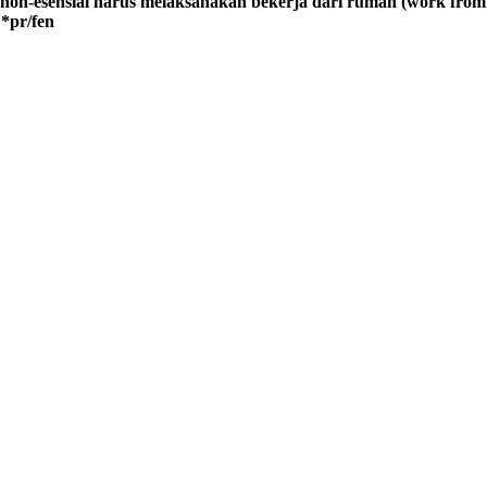
 non-esensial harus melaksanakan bekerja dari rumah (work from h
 *pr/fen