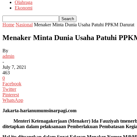
Olahraga
Ekonomi
Home
Nasional
Menaker Minta Dunia Usaha Patuhi PPKM Darurat
Menaker Minta Dunia Usaha Patuhi PPK
By
admin
-
July 7, 2021
463
0
Facebook
Twitter
Pinterest
WhatsApp
Jakarta-harianumumsinarpagi.com
Menteri Ketenagakerjaan (Menaker) Ida Fauziyah tmenerbitka
ditetapkan dalam pelaksanaan Pemberlakuan Pembatasan Kegi
Hal itu dituangkan dalam Surat Edaran Menaker Nomor M/9/HK.