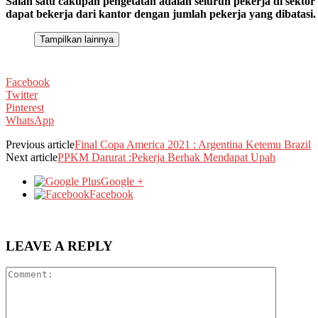
Salah satu cakupan pengetatan adalah seluruh pekerja di sektor
dapat bekerja dari kantor dengan jumlah pekerja yang dibatasi.
Tampilkan lainnya
Facebook
Twitter
Pinterest
WhatsApp
Previous article
Final Copa America 2021 : Argentina Ketemu Brazil
Next article
PPKM Darurat :Pekerja Berhak Mendapat Upah
Google +
Facebook
LEAVE A REPLY