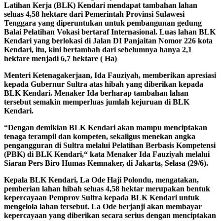
Latihan Kerja (BLK) Kendari mendapat tambahan lahan
seluas 4,58 hektare dari Pemerintah Provinsi Sulawesi
Tenggara yang diperuntukan untuk pembangunan gedung
Balai Pelatihan Vokasi bertaraf Internasional. Luas lahan BLK
Kendari yang berlokasi di Jalan DI Panjaitan Nomor 226 kota
Kendari, itu, kini bertambah dari sebelumnya hanya 2,1
hektare menjadi 6,7 hektare ( Ha)
Menteri Ketenagakerjaan, Ida Fauziyah, memberikan apresiasi
kepada Gubernur Sultra atas hibah yang diberikan kepada
BLK Kendari. Menaker Ida berharap tambahan lahan
tersebut semakin memperluas jumlah kejuruan di BLK
Kendari.
“Dengan demikian BLK Kendari akan mampu menciptakan
tenaga terampil dan kompeten, sekaligus menekan angka
pengangguran di Sultra melalui Pelatihan Berbasis Kompetensi
(PBK) di BLK Kendari,“ kata Menaker Ida Fauziyah melalui
Siaran Pers Biro Humas Kemnaker, di Jakarta, Selasa (29/6).
Kepala BLK Kendari, La Ode Haji Polondu, mengatakan,
pemberian lahan hibah seluas 4,58 hektar merupakan bentuk
kepercayaan Pemprov Sultra kepada BLK Kendari untuk
mengelola lahan tersebut. La Ode berjanji akan membayar
kepercayaan yang diberikan secara serius dengan menciptakan