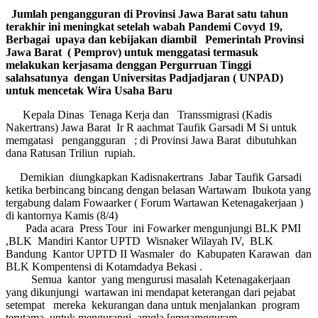
Jumlah pengangguran di Provinsi Jawa Barat satu tahun
terakhir ini meningkat setelah wabah Pandemi Covyd 19,
Berbagai upaya dan kebijakan diambil Pemerintah Provinsi
Jawa Barat ( Pemprov) untuk menggatasi termasuk
melakukan kerjasama denggan Pergurruan Tinggi
salahsatunya dengan Universitas Padjadjaran ( UNPAD)
untuk mencetak Wira Usaha Baru
Kepala Dinas Tenaga Kerja dan Transsmigrasi (Kadis
Nakertrans) Jawa Barat Ir R aachmat Taufik Garsadi M Si untuk
memgatasi pengangguran ; di Provinsi Jawa Barat dibutuhkan
dana Ratusan Triliun rupiah.
Demikian diungkapkan Kadisnakertrans Jabar Taufik Garsadi
ketika berbincang bincang dengan belasan Wartawam Ibukota yang
tergabung dalam Fowaarker ( Forum Wartawan Ketenagakerjaan )
di kantornya Kamis (8/4)
Pada acara Press Tour ini Fowarker mengunjungi BLK PMI
,BLK Mandiri Kantor UPTD Wisnaker Wilayah IV, BLK
Bandung Kantor UPTD II Wasmaler do Kabupaten Karawan dan
BLK Kompentensi di Kotamdadya Bekasi .
Semua kantor yang mengurusi masalah Ketenagakerjaan
yang dikunjungi wartawan ini mendapat keterangan dari pejabat
setempat mereka kekurangan dana untuk menjalankan program
terutama untuk mengurangi amgla [emgamgguram .