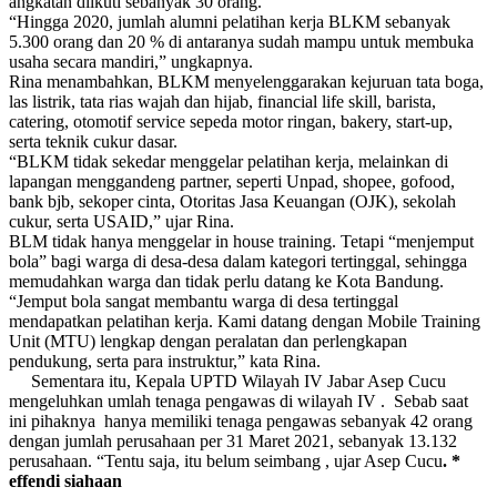
angkatan diikuti sebanyak 30 orang.
“Hingga 2020, jumlah alumni pelatihan kerja BLKM sebanyak
5.300 orang dan 20 % di antaranya sudah mampu untuk membuka
usaha secara mandiri,” ungkapnya.
Rina menambahkan, BLKM menyelenggarakan kejuruan tata boga,
las listrik, tata rias wajah dan hijab, financial life skill, barista,
catering, otomotif service sepeda motor ringan, bakery, start-up,
serta teknik cukur dasar.
“BLKM tidak sekedar menggelar pelatihan kerja, melainkan di
lapangan menggandeng partner, seperti Unpad, shopee, gofood,
bank bjb, sekoper cinta, Otoritas Jasa Keuangan (OJK), sekolah
cukur, serta USAID,” ujar Rina.
BLM tidak hanya menggelar in house training. Tetapi “menjemput
bola” bagi warga di desa-desa dalam kategori tertinggal, sehingga
memudahkan warga dan tidak perlu datang ke Kota Bandung.
“Jemput bola sangat membantu warga di desa tertinggal
mendapatkan pelatihan kerja. Kami datang dengan Mobile Training
Unit (MTU) lengkap dengan peralatan dan perlengkapan
pendukung, serta para instruktur,” kata Rina.
Sementara itu, Kepala UPTD Wilayah IV Jabar Asep Cucu
mengeluhkan umlah tenaga pengawas di wilayah IV . Sebab saat
ini pihaknya hanya memiliki tenaga pengawas sebanyak 42 orang
dengan jumlah perusahaan per 31 Maret 2021, sebanyak 13.132
perusahaan. “Tentu saja, itu belum seimbang , ujar Asep Cucu
. *
effendi siahaan