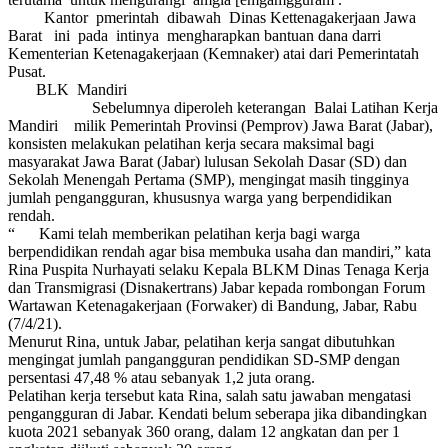
Kantor pmerintah dibawah Dinas Kettenagakerjaan Jawa
Barat ini pada intinya mengharapkan bantuan dana darri
Kementerian Ketenagakerjaan (Kemnaker) atai dari Pemerintatah
Pusat.
BLK Mandiri
Sebelumnya diperoleh keterangan Balai Latihan Kerja
Mandiri milik Pemerintah Provinsi (Pemprov) Jawa Barat (Jabar),
konsisten melakukan pelatihan kerja secara maksimal bagi
masyarakat Jawa Barat (Jabar) lulusan Sekolah Dasar (SD) dan
Sekolah Menengah Pertama (SMP), mengingat masih tingginya
jumlah pengangguran, khususnya warga yang berpendidikan
rendah.
“ Kami telah memberikan pelatihan kerja bagi warga
berpendidikan rendah agar bisa membuka usaha dan mandiri,” kata
Rina Puspita Nurhayati selaku Kepala BLKM Dinas Tenaga Kerja
dan Transmigrasi (Disnakertrans) Jabar kepada rombongan Forum
Wartawan Ketenagakerjaan (Forwaker) di Bandung, Jabar, Rabu
(7/4/21).
Menurut Rina, untuk Jabar, pelatihan kerja sangat dibutuhkan
mengingat jumlah pangangguran pendidikan SD-SMP dengan
persentasi 47,48 % atau sebanyak 1,2 juta orang.
Pelatihan kerja tersebut kata Rina, salah satu jawaban mengatasi
pengangguran di Jabar. Kendati belum seberapa jika dibandingkan
kuota 2021 sebanyak 360 orang, dalam 12 angkatan dan per 1