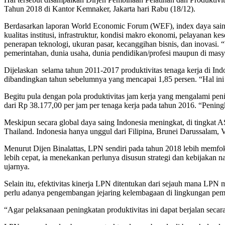
Tahun 2018 di Kantor Kemnaker, Jakarta hari Rabu (18/12).
Berdasarkan laporan World Economic Forum (WEF), index daya saing g
kualitas institusi, infrastruktur, kondisi makro ekonomi, pelayanan k
penerapan teknologi, ukuran pasar, kecanggihan bisnis, dan inovasi. “
pemerintahan, dunia usaha, dunia pendidikan/profesi maupun di masy
Dijelaskan selama tahun 2011-2017 produktivitas tenaga kerja di Indo
dibandingkan tahun sebelumnya yang mencapai 1,85 persen. “Hal ini 
Begitu pula dengan pola produktivitas jam kerja yang mengalami peni
dari Rp 38.177,00 per jam per tenaga kerja pada tahun 2016. “Peningk
Meskipun secara global daya saing Indonesia meningkat, di tingkat
Thailand. Indonesia hanya unggul dari Filipina, Brunei Darussalam, 
Menurut Dijen Binalattas, LPN sendiri pada tahun 2018 lebih mem
lebih cepat, ia menekankan perlunya disusun strategi dan kebijakan 
ujarnya.
Selain itu, efektivitas kinerja LPN ditentukan dari sejauh mana LPN m
perlu adanya pengembangan jejaring kelembagaan di lingkungan pemer
“Agar pelaksanaan peningkatan produktivitas ini dapat berjalan secara