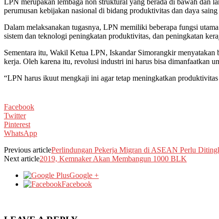
LPN merupakan lembaga non struktural yang berada di bawah dan la
perumusan kebijakan nasional di bidang produktivitas dan daya saing 
Dalam melaksanakan tugasnya, LPN memiliki beberapa fungsi utama.
sistem dan teknologi peningkatan produktivitas, dan peningkatan ker
Sementara itu, Wakil Ketua LPN, Iskandar Simorangkir menyatakan b
kerja. Oleh karena itu, revolusi industri ini harus bisa dimanfaatkan
“LPN harus ikuut mengkaji ini agar tetap meningkatkan produktivitas 
Facebook
Twitter
Pinterest
WhatsApp
Previous article
Perlindungan Pekerja Migran di ASEAN Perlu Diting
Next article
2019, Kemnaker Akan Membangun 1000 BLK
Google +
Facebook