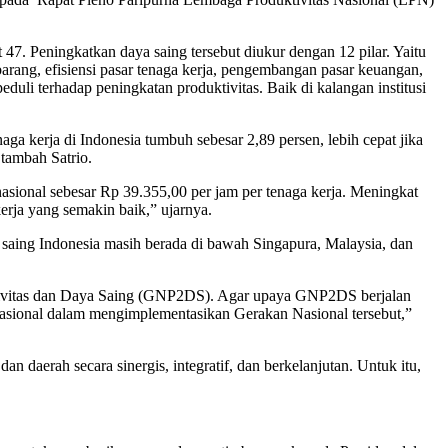
7. Peningkatkan daya saing tersebut diukur dengan 12 pilar. Yaitu
r barang, efisiensi pasar tenaga kerja, pengembangan pasar keuangan,
eduli terhadap peningkatan produktivitas. Baik di kalangan institusi
ga kerja di Indonesia tumbuh sebesar 2,89 persen, lebih cepat jika
tambah Satrio.
nasional sebesar Rp 39.355,00 per jam per tenaga kerja. Meningkat
erja yang semakin baik,” ujarnya.
saing Indonesia masih berada di bawah Singapura, Malaysia, dan
tivitas dan Daya Saing (GNP2DS). Agar upaya GNP2DS berjalan
 nasional dalam mengimplementasikan Gerakan Nasional tersebut,”
n daerah secara sinergis, integratif, dan berkelanjutan. Untuk itu,