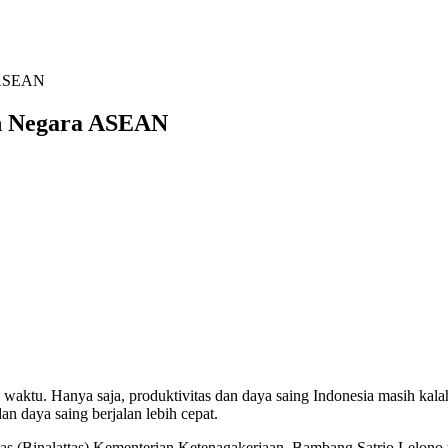
a ASEAN
ah Negara ASEAN
ke waktu. Hanya saja, produktivitas dan daya saing Indonesia masih 
n daya saing berjalan lebih cepat.
itas (Binalattas) Kementerian Ketenagakerjaan, Bambang Satrio Lelon