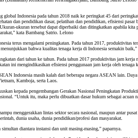
lobal Indonesia pada tahun 2018 naik ke peringkat 45 dari peringkat 4
esehatan dan pendidikan dasar, pelatihan dan pendidikan, efisiensi pasa
Ukuran-ukuran tersebut dapat diperbaiki dan ditingkatkan apabila kita p
arakat,” kata Bambang Satrio. Lelono
nesia terus mengalami peningkatan. Pada tahun 2017, produktivitas tena
menunjukkan bahwa kualitas tenaga kerja di Indonesia semakin baik,” 
ngkatan dari tahun ke tahun. Pada tahun 2017 produktivitas jam kerja 
atan ini mengindikasikan efisiensi penggunaan jam kerja oleh tenaga k
 ASEAN Indonesia masih kalah dari beberapa negara ASEAN lain. Daya 
Vietnam, Kamboja, serta Laos.
fokuskan kepada pengembangan Gerakan Nasional Peningkatan Produk
nasional. “Untuk itu, maka perlu dibuatkan dasar hukum sebagai acuan
ampu menggerakkan lintas sektor secara nasional, maupun antar pusat da
intah, dunia usaha, dunia pendidikan/profesi dan masyarakat.
 simultan diantara instansi dan unit masing-masing,” paparnya.