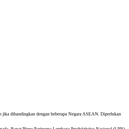
kalah jika dibandingkan dengan beberapa Negara ASEAN. Diperlukan
o pada Rapat Pleno Paripurna Lembaga Produktivitas Nasional (LPN)