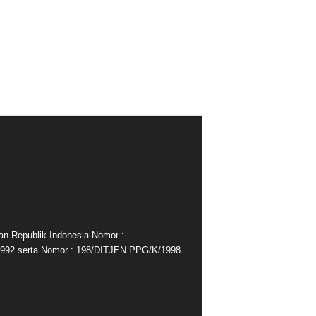
an Republik Indonesia Nomor :
992 serta Nomor : 198/DITJEN PPG/K/1998