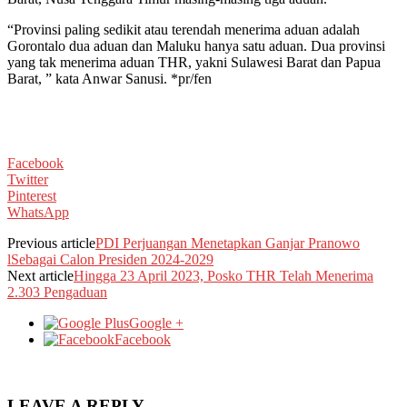
“Provinsi paling sedikit atau terendah menerima aduan adalah
Gorontalo dua aduan dan Maluku hanya satu aduan. Dua provinsi
yang tak menerima aduan THR, yakni Sulawesi Barat dan Papua
Barat, ” kata Anwar Sanusi. *pr/fen
Facebook
Twitter
Pinterest
WhatsApp
Previous article
PDI Perjuangan Menetapkan Ganjar Pranowo
lSebagai Calon Presiden 2024-2029
Next article
Hingga 23 April 2023, Posko THR Telah Menerima
2.303 Pengaduan
Google +
Facebook
LEAVE A REPLY