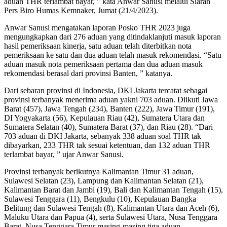
aduan THR terlambat bayar, ” kata Anwar Sanusi melalui Siaran
Pers Biro Humas Kemnaker, Jumat (21/4/2023).
Anwar Sanusi mengatakan laporan Posko THR 2023 juga
mengungkapkan dari 276 aduan yang ditindaklanjuti masuk laporan
hasil pemeriksaan kinerja, satu aduan telah diterbitkan nota
pemeriksaan ke satu dan dua aduan telah masuk rekomendasi. “Satu
aduan masuk nota pemeriksaan pertama dan dua aduan masuk
rekomendasi berasal dari provinsi Banten, ” katanya.
Dari sebaran provinsi di Indonesia, DKI Jakarta tercatat sebagai
provinsi terbanyak menerima aduan yakni 703 aduan. Diikuti Jawa
Barat (457), Jawa Tengah (234), Banten (222), Jawa Timur (191),
DI Yogyakarta (56), Kepulauan Riau (42), Sumatera Utara dan
Sumatera Selatan (40), Sumatera Barat (37), dan Riau (28). “Dari
703 aduan di DKI Jakarta, sebanyak 338 aduan soal THR tak
dibayarkan, 233 THR tak sesuai ketentuan, dan 132 aduan THR
terlambat bayar, ” ujar Anwar Sanusi.
Provinsi terbanyak berikutnya Kalimantan Timur 31 aduan,
Sulawesi Selatan (23), Lampung dan Kalimantan Selatan (21),
Kalimantan Barat dan Jambi (19), Bali dan Kalimantan Tengah (15),
Sulawesi Tenggara (11), Bengkulu (10), Kepulauan Bangka
Belitung dan Sulawesi Tengah (8), Kalimantan Utara dan Aceh (6),
Maluku Utara dan Papua (4), serta Sulawesi Utara, Nusa Tenggara
Barat, Nusa Tenggara Timur masing-masing tiga aduan.