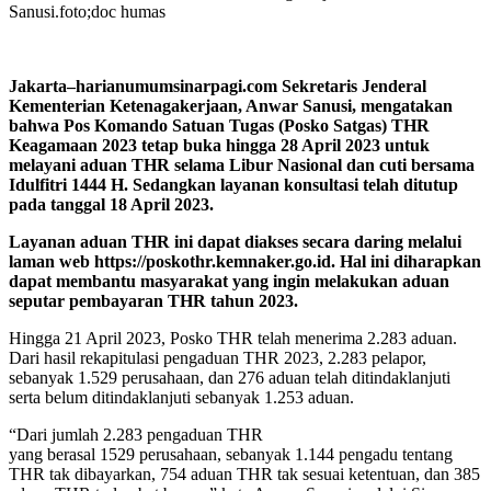
Sanusi.foto;doc humas
Jakarta–harianumumsinarpagi.com Sekretaris Jenderal
Kementerian Ketenagakerjaan, Anwar Sanusi, mengatakan
bahwa Pos Komando Satuan Tugas (Posko Satgas) THR
Keagamaan 2023 tetap buka hingga 28 April 2023 untuk
melayani aduan THR selama Libur Nasional dan cuti bersama
Idulfitri 1444 H. Sedangkan layanan konsultasi telah ditutup
pada tanggal 18 April 2023.
Layanan aduan THR ini dapat diakses secara daring melalui
laman web https://poskothr.kemnaker.go.id. Hal ini diharapkan
dapat membantu masyarakat yang ingin melakukan aduan
seputar pembayaran THR tahun 2023.
Hingga 21 April 2023, Posko THR telah menerima 2.283 aduan.
Dari hasil rekapitulasi pengaduan THR 2023, 2.283 pelapor,
sebanyak 1.529 perusahaan, dan 276 aduan telah ditindaklanjuti
serta belum ditindaklanjuti sebanyak 1.253 aduan.
“Dari jumlah 2.283 pengaduan THR
yang berasal 1529 perusahaan, sebanyak 1.144 pengadu tentang
THR tak dibayarkan, 754 aduan THR tak sesuai ketentuan, dan 385