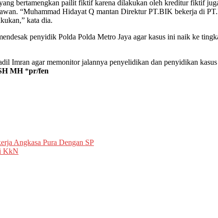
g bertamengkan pailit fiktif karena dilakukan oleh kreditur fiktif
ryawan. “Muhammad Hidayat Q mantan Direktur PT.BIK bekerja di PT.
akukan,” kata dia.
mendesak penyidik Polda Polda Metro Jaya agar kasus ini naik ke ting
il Imran agar memonitor jalannya penyelidikan dan penyidikan kasu
SH MH
*
pr/fen
kerja Angkasa Pura Dengan SP
ri KkN