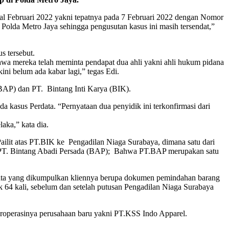
al Februari 2022 yakni tepatnya pada 7 Februari 2022 dengan Nomor
lda Metro Jaya sehingga pengusutan kasus ini masih tersendat,”
s tersebut.
ahwa mereka telah meminta pendapat dua ahli yakni ahli hukum pidana
ini belum ada kabar lagi,” tegas Edi.
(BAP) dan PT. Bintang Inti Karya (BIK).
a kasus Perdata. “Pernyataan dua penyidik ini terkonfirmasi dari
aka,” kata dia.
lit atas PT.BIK ke Pengadilan Niaga Surabaya, dimana satu dari
ni PT. Bintang Abadi Persada (BAP); Bahwa PT.BAP merupakan satu
t data yang dikumpulkan kliennya berupa dokumen pemindahan barang
64 kali, sebelum dan setelah putusan Pengadilan Niaga Surabaya
beroperasinya perusahaan baru yakni PT.KSS Indo Apparel.