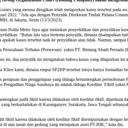
omes yang merasa dirugikan telah melaporkan kasus tersebut pada aw
ari 2022. “Ada apa dengan Penyidik Direktorat Tindak Pidana Umum Po
H, di Jakarta, Senin (13/3/2023).
um Polda Metro Jaya agar tuntaskan penyelidikan dan penyidikan kasu
enyelidikan. “Bulan lalu saya bertemu penyidik, dimana disampaikan b
 apakah kasus tersebut naik ke penyidikan atau tidak. Namun, sampai k
ua Perusahaan Terbatas (Perseroan) yakni PT. Bintang Abadi Persada 
s ini, dua penyidik ini mengatakan bahwa kasus yang dilaporkan ini ad
 Klien kami, dimana empat SP2HP tersebut isinya hanya formalitas bel
us penipuan dan penggelapan yang diduga bertamengkan permohonan Pai
e Pengadilan Niaga Surabaya itu adalah diduga Kreditur Fiktif yak
engkan pailit fiktif karena dilakukan oleh kreditur fiktif, diperkua
ang berkududukan di Karanganyer, Surakarta, Jawa Tengah sebanyak 
t fiktif karena dilakukan oleh kreditur fiktif disempurnakan dengan 
di atas tanah dan gedung yang merupakan asset PT.BIK,” kata dia.