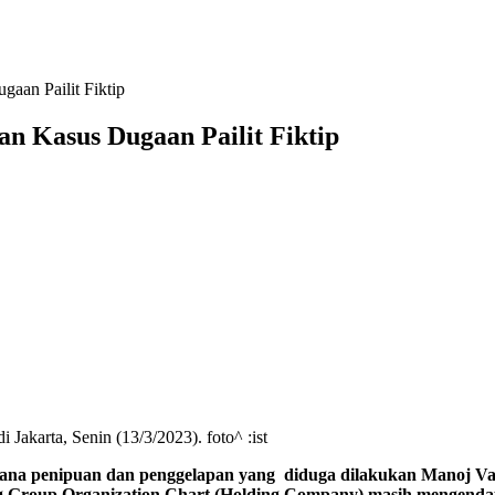
aan Pailit Fiktip
n Kasus Dugaan Pailit Fiktip
akarta, Senin (13/3/2023). foto^ :ist
na penipuan dan penggelapan yang diduga dilakukan Manoj Vas
g Group Organization Chart (Holding Company) masih mengendap