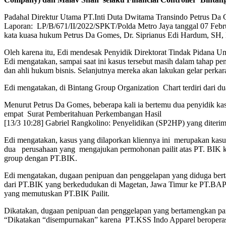
Padahal Direktur Utama PT.Inti Duta Dwitama Transindo Petrus Da G
Laporan: LP/B/671/II/2022/SPKT/Polda Metro Jaya tanggal 07 Febru
kata kuasa hukum Petrus Da Gomes, Dr. Siprianus Edi Hardum, SH, M
Oleh karena itu, Edi mendesak Penyidik Direktorat Tindak Pidana Um
Edi mengatakan, sampai saat ini kasus tersebut masih dalam tahap p
dan ahli hukum bisnis. Selanjutnya mereka akan lakukan gelar perkara
Edi mengatakan, di Bintang Group Organization Chart terdiri dari d
Menurut Petrus Da Gomes, beberapa kali ia bertemu dua penyidik kasu
empat Surat Pemberitahuan Perkembangan Hasil
[13/3 10:28] Gabriel Rangkolino: Penyelidikan (SP2HP) yang diterima
Edi mengatakan, kasus yang dilaporkan kliennya ini merupakan kas
dua perusahaan yang mengajukan permohonan pailit atas PT. BIK k
group dengan PT.BIK.
Edi mengatakan, dugaan penipuan dan penggelapan yang diduga bertam
dari PT.BIK yang berkedudukan di Magetan, Jawa Timur ke PT.BAP y
yang memutuskan PT.BIK Pailit.
Dikatakan, dugaan penipuan dan penggelapan yang bertamengkan paili
“Dikatakan “disempurnakan” karena PT.KSS Indo Apparel beroperasi 