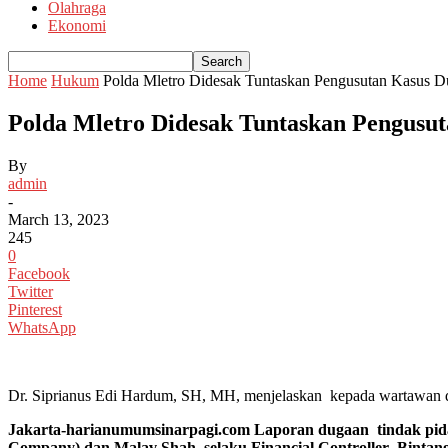
Olahraga
Ekonomi
Home
Hukum
Polda Mletro Didesak Tuntaskan Pengusutan Kasus Dug
Polda Mletro Didesak Tuntaskan Pengusuta
By
admin
-
March 13, 2023
245
0
Facebook
Twitter
Pinterest
WhatsApp
Dr. Siprianus Edi Hardum, SH, MH, menjelaskan kepada wartawan di J
Jakarta-harianumumsinarpagi.com Laporan dugaan tindak pida
Company) dan Malav Shah selaku Financial Controller Bintan