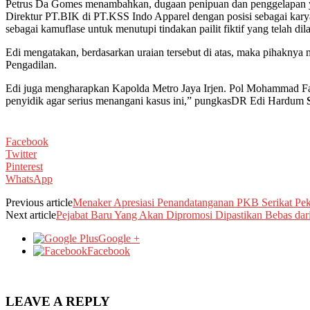
Petrus Da Gomes menambahkan, dugaan penipuan dan penggelapan yan
Direktur PT.BIK di PT.KSS Indo Apparel dengan posisi sebagai ka
sebagai kamuflase untuk menutupi tindakan pailit fiktif yang telah dil
Edi mengatakan, berdasarkan uraian tersebut di atas, maka pihaknya 
Pengadilan.
Edi juga mengharapkan Kapolda Metro Jaya Irjen. Pol Mohammad Fad
penyidik agar serius menangani kasus ini,” pungkasDR Edi Hardum
Facebook
Twitter
Pinterest
WhatsApp
Previous article
Menaker Apresiasi Penandatanganan PKB Serikat Pe
Next article
Pejabat Baru Yang Akan Dipromosi Dipastikan Bebas da
Google +
Facebook
LEAVE A REPLY