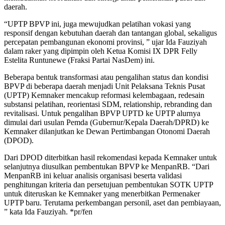
daerah.
“UPTP BPVP ini, juga mewujudkan pelatihan vokasi yang
responsif dengan kebutuhan daerah dan tantangan global, sekaligus
percepatan pembangunan ekonomi provinsi, ” ujar Ida Fauziyah
dalam raker yang dipimpin oleh Ketua Komisi IX DPR Felly
Estelita Runtunewe (Fraksi Partai NasDem) ini.
Beberapa bentuk transformasi atau pengalihan status dan kondisi
BPVP di beberapa daerah menjadi Unit Pelaksana Teknis Pusat
(UPTP) Kemnaker mencakup reformasi kelembagaan, redesain
substansi pelatihan, reorientasi SDM, relationship, rebranding dan
revitalisasi. Untuk pengalihan BPVP UPTD ke UPTP alurnya
dimulai dari usulan Pemda (Gubernur/Kepala Daerah/DPRD) ke
Kemnaker dilanjutkan ke Dewan Pertimbangan Otonomi Daerah
(DPOD).
Dari DPOD diterbitkan hasil rekomendasi kepada Kemnaker untuk
selanjutnya diusulkan pembentukan BPVP ke MenpanRB. “Dari
MenpanRB ini keluar analisis organisasi beserta validasi
penghitungan kriteria dan persetujuan pembentukan SOTK UPTP
untuk diteruskan ke Kemnaker yang menerbitkan Permenaker
UPTP baru. Terutama perkembangan personil, aset dan pembiayaan,
” kata Ida Fauziyah. *pr/fen