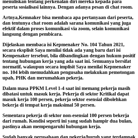
menuliskan tentang perkenalan diri mereka kepada para
peserta sosialisasi lainnya. Dengan adanya pesan di chat room.
Artnya,Kemnaker bisa membaca apa pertanyaan dari peserta,
dan tentunya chat room adalah sarana komunikasi yang juga
efektif dalam proses komunikasi via zoom, selain komunikasi
langsung dengan pembicara.
Dijelaskan membaca isi Kepmenaker No. 104 Tahun 2021,
secara eksplisit Saya menilai tidak ada yang baru dari isi
Kempenaker tersebut, bila dibandingkan dengan hukum positif
tentang hubungan kerja yang ada saat ini. Semuanya bersifat
normatif, walaupun secara implisit Saya menilai Kepmenaker
no. 104 lebih memudahkan pengusaha melakukan pemotongan
upah, PHK dan merumahkan pekerja.
Dalam masa PPKM Level 1-4 saat ini memang pekerja masih
dibatasi untuk masuk kerja. Pekerja di sektor Kritikal dapat
masuk kerja 100 persen, pekerja sektor esensial dibolehkan
bekerja di tempat kerja maksimal 50 persen.
Sementara pekerja di sektor non-esensial 100 persen bekerja
dari rumah. Kondisi seperti ini yang sudah hampir dua bulan,
pastinya akan mempengaruhi hubungan kerja.
Sudah banyak perusahaan dan pekerja/buruh yang terdampak