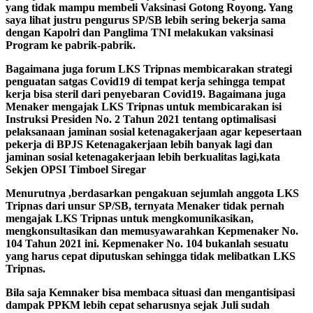
yang tidak mampu membeli Vaksinasi Gotong Royong. Yang
saya lihat justru pengurus SP/SB lebih sering bekerja sama
dengan Kapolri dan Panglima TNI melakukan vaksinasi
Program ke pabrik-pabrik.
Bagaimana juga forum LKS Tripnas membicarakan strategi
penguatan satgas Covid19 di tempat kerja sehingga tempat
kerja bisa steril dari penyebaran Covid19. Bagaimana juga
Menaker mengajak LKS Tripnas untuk membicarakan isi
Instruksi Presiden No. 2 Tahun 2021 tentang optimalisasi
pelaksanaan jaminan sosial ketenagakerjaan agar kepesertaan
pekerja di BPJS Ketenagakerjaan lebih banyak lagi dan
jaminan sosial ketenagakerjaan lebih berkualitas lagi,kata
Sekjen OPSI Timboel Siregar
Menurutnya ,berdasarkan pengakuan sejumlah anggota LKS
Tripnas dari unsur SP/SB, ternyata Menaker tidak pernah
mengajak LKS Tripnas untuk mengkomunikasikan,
mengkonsultasikan dan memusyawarahkan Kepmenaker No.
104 Tahun 2021 ini. Kepmenaker No. 104 bukanlah sesuatu
yang harus cepat diputuskan sehingga tidak melibatkan LKS
Tripnas.
Bila saja Kemnaker bisa membaca situasi dan mengantisipasi
dampak PPKM lebih cepat seharusnya sejak Juli sudah