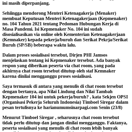
ini masih diperpanjang.
Sehiingga mendorong Menteri Ketenagakerja (Menaker)
membuat Keputusan Menteri Ketenagakerjaan (Kepmenaker)
no. 104 Tahun 2021 tentang Pedoman Hubungan Kerja di
Masa Pandemi. Isi Kepmenaker No. 104 ini sudah
disosialisasikan via online oleh Kementerian Ketenagakerjaan
(Kemnaker) kepada pekerja/buruh dan Serikat Pekrja/Serikat
Buruh (SP/SB) beberapa waktu lalu.
Dalam proses sosialisasi tersebut, Dirjen PHI Jamsos
menjelaskan tentang isi Kepmenaker tersebut. Ada banyak
respon yang diberikan peserta via chat room, yang pada
akhirnya chat room tersebut ditutup oleh staf Kemnaker
karena dinilai mengganggu proses sosialisasi.
Saya termasuk di antara yang menulis di chat room tersebut
dengan bertanya, apa Nilai Lindung dan Nilai Tambah
Kepmenaker 104 ini untuk pekerja/buruh? , kata Sekjen OPSI
(Organisasi Pekerja Seluruh Indonesia) Timboel Siregar dalam
pesan tertulisnya ke harianumumsinarpagi.com Senin (23/8)
Menurut Timboel Siregar , seharusnya chat room tersebut
tidak perlu ditutup dan jangan dinilai mengganggu. Faktanya,
peserta sosialisasi yang menulis di chat room lebih banyak