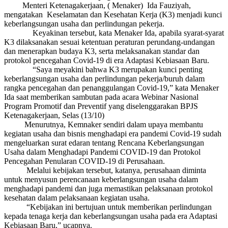
Menteri Ketenagakerjaan, ( Menaker) Ida Fauziyah,
mengatakan Keselamatan dan Kesehatan Kerja (K3) menjadi kunci
keberlangsungan usaha dan perlindungan pekerja.
Keyakinan tersebut, kata Menaker Ida, apabila syarat-syarat
K3 dilaksanakan sesuai ketentuan peraturan perundang-undangan
dan menerapkan budaya K3, serta melaksanakan standar dan
protokol pencegahan Covid-19 di era Adaptasi Kebiasaan Baru.
“Saya meyakini bahwa K3 merupakan kunci penting
keberlangsungan usaha dan perlindungan pekerja/buruh dalam
rangka pencegahan dan penanggulangan Covid-19,” kata Menaker
Ida saat memberikan sambutan pada acara Webinar Nasional
Program Promotif dan Preventif yang diselenggarakan BPJS
Ketenagakerjaan, Selas (13/10)
Menurutnya, Kemnaker sendiri dalam upaya membantu
kegiatan usaha dan bisnis menghadapi era pandemi Covid-19 sudah
mengeluarkan surat edaran tentang Rencana Keberlangsungan
Usaha dalam Menghadapi Pandemi COVID-19 dan Protokol
Pencegahan Penularan COVID-19 di Perusahaan.
Melalui kebijakan tersebut, katanya, perusahaan diminta
untuk menyusun perencanaan keberlangsungan usaha dalam
menghadapi pandemi dan juga memastikan pelaksanaan protokol
kesehatan dalam pelaksanaan kegiatan usaha.
“Kebijakan ini bertujuan untuk memberikan perlindungan
kepada tenaga kerja dan keberlangsungan usaha pada era Adaptasi
Kebiasaan Baru,” ucapnya.