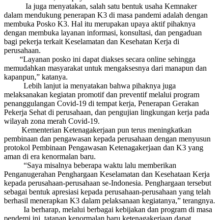
Ia juga menyatakan, salah satu bentuk usaha Kemnaker
dalam mendukung penerapan K3 di masa pandemi adalah dengan
membuka Posko K3. Hal itu merupakan upaya aktif pihaknya
dengan membuka layanan informasi, konsultasi, dan pengaduan
bagi pekerja terkait Keselamatan dan Kesehatan Kerja di
perusahaan.
“Layanan posko ini dapat diakses secara online sehingga
memudahkan masyarakat untuk mengaksesnya dari manapun dan
kapanpun,” katanya.
Lebih lanjut ia menyatakan bahwa pihaknya juga
melaksanakan kegiatan promotif dan preventif melalui program
penanggulangan Covid-19 di tempat kerja, Penerapan Gerakan
Pekerja Sehat di perusahaan, dan pengujian lingkungan kerja pada
wilayah zona merah Covid-19.
Kementerian Ketenagakerjaan pun terus meningkatkan
pembinaan dan pengawasan kepada perusahaan dengan menyusun
protokol Pembinaan Pengawasan Ketenagakerjaan dan K3 yang
aman di era kenormalan baru.
“Saya misalnya beberapa waktu lalu memberikan
Penganugerahan Penghargaan Keselamatan dan Kesehataan Kerja
kepada perusahaan-perusahaan se-Indonesia. Penghargaan tersebut
sebagai bentuk apresiasi kepada perusahaan-perusahaan yang telah
berhasil menerapkan K3 dalam pelaksanaan kegiatanya,” terangnya.
Ia berharap, melalui berbagai kebijakan dan program di masa
pendemi ini, tatanan kenormalan baru ketenagakerjaan dapat