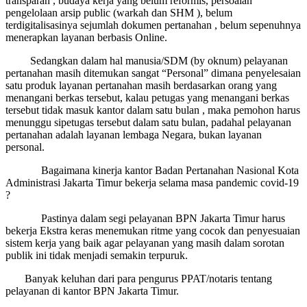
transparan , budaya kerja yang belum reformis, persoalan
pengelolaan arsip public (warkah dan SHM ), belum
terdigitalisasinya sejumlah dokumen pertanahan , belum sepenuhnya
menerapkan layanan berbasis Online.
Sedangkan dalam hal manusia/SDM (by oknum) pelayanan
pertanahan masih ditemukan sangat “Personal” dimana penyelesaian
satu produk layanan pertanahan masih berdasarkan orang yang
menangani berkas tersebut, kalau petugas yang menangani berkas
tersebut tidak masuk kantor dalam satu bulan , maka pemohon harus
menunggu sipetugas tersebut dalam satu bulan, padahal pelayanan
pertanahan adalah layanan lembaga Negara, bukan layanan
personal.
Bagaimana kinerja kantor Badan Pertanahan Nasional Kota
Administrasi Jakarta Timur bekerja selama masa pandemic covid-19
?
Pastinya dalam segi pelayanan BPN Jakarta Timur harus
bekerja Ekstra keras menemukan ritme yang cocok dan penyesuaian
sistem kerja yang baik agar pelayanan yang masih dalam sorotan
publik ini tidak menjadi semakin terpuruk.
Banyak keluhan dari para pengurus PPAT/notaris tentang
pelayanan di kantor BPN Jakarta Timur.